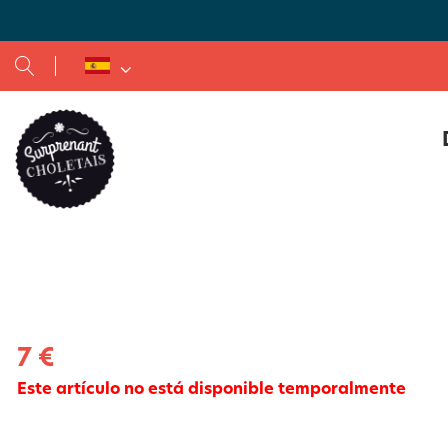
Restaurantes de comida a la parrilla y de comida rápida
Casas rurales y apartamentos amueblados
7 €
Este artículo no está disponible temporalmente