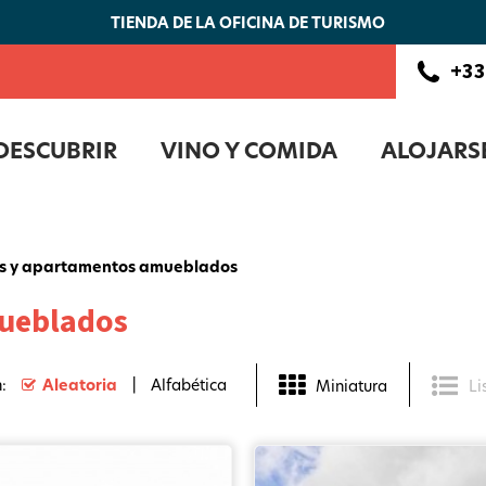
TIENDA DE LA OFICINA DE TURISMO
+33
DESCUBRIR
VINO Y COMIDA
ALOJARS
es y apartamentos amueblados
mueblados
:
Aleatoria
Alfabética
Miniatura
Li