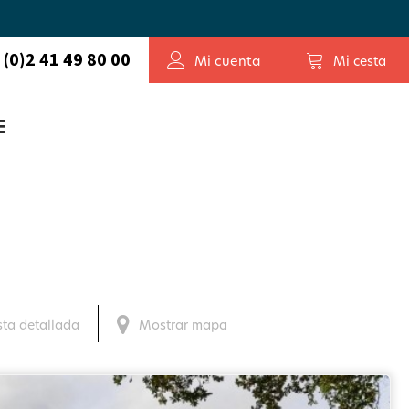
 (0)2 41 49 80 00
Mi cuenta
Mi cesta
E
sta detallada
Mostrar mapa