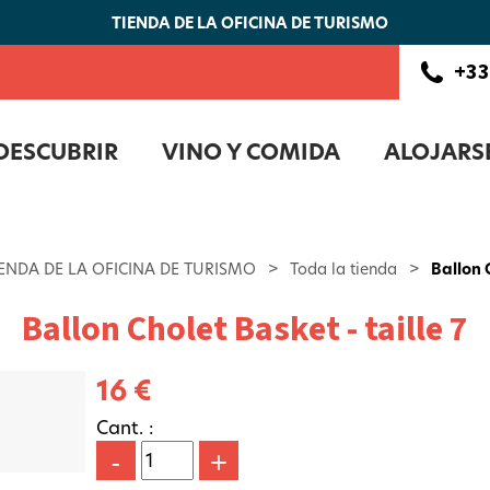
TIENDA DE LA OFICINA DE TURISMO
+33
DESCUBRIR
VINO Y COMIDA
ALOJARS
IENDA DE LA OFICINA DE TURISMO
>
Toda la tienda
>
Ballon C
Ballon Cholet Basket - taille 7
16 €
Cant. :
-
+