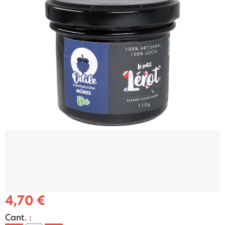
4,70 €
Cant. :