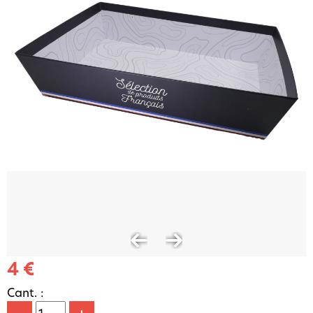
4 €
Cant. :