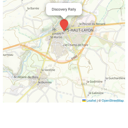
Discovery Rally
Leaflet
|
©
OpenStreetMap