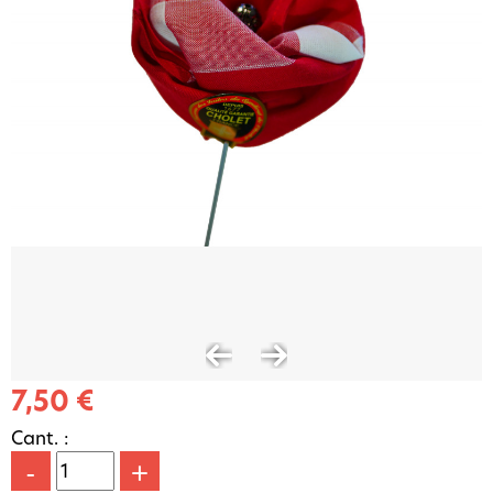
7,50 €
Cant. :
-
+