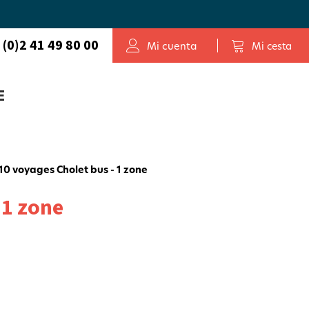
 (0)2 41 49 80 00
Mi cuenta
Mi cesta
E
0 voyages Cholet bus - 1 zone
 1 zone