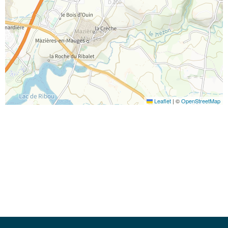
Leaflet
|
©
OpenStreetMap