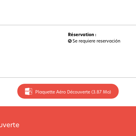
Réservation
:
Se requiere reservación
Plaquette Aéro Découverte
(3.87 Mo)
uverte