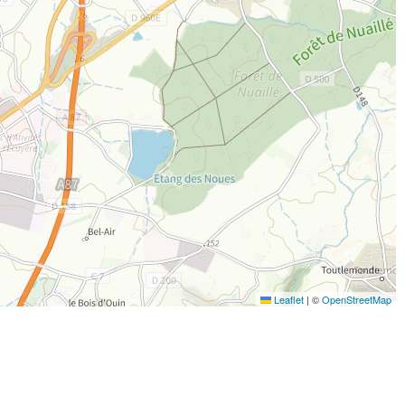
Leaflet
|
©
OpenStreetMap