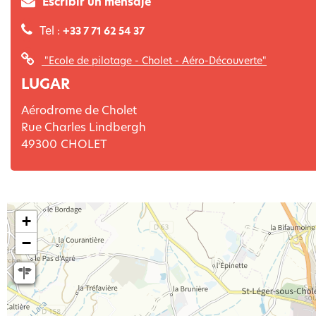
Escribir un mensaje
Tel :
+33 7 71 62 54 37
"Ecole de pilotage - Cholet - Aéro-Découverte"
LUGAR
Aérodrome de Cholet
Rue Charles Lindbergh
49300
CHOLET
+
−