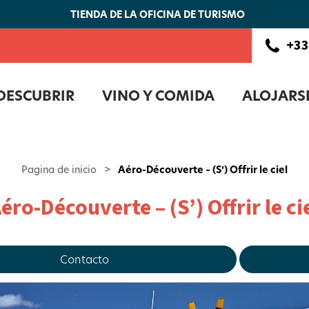
TIENDA DE LA OFICINA DE TURISMO
+33
DESCUBRIR
VINO Y COMIDA
ALOJARS
Pagina de inicio
>
Aéro-Découverte – (S’) Offrir le ciel
éro-Découverte – (S’) Offrir le ci
Contacto