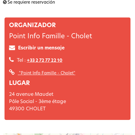
Se requiere reservación
ORGANIZADOR
Point Info Famille - Cholet
Escribir un mensaje
Tel :
+33 2 72 77 22 10
"Point Info Famille - Cholet"
LUGAR
24 avenue Maudet
Pôle Social - 3ème étage
49300
CHOLET