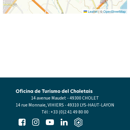
Leaflet
|
©
OpenStreetMap
Oficina de Turismo del Choletais
14 avenue Maudet - 49300 CHOLET
14 rue Monnaie, VIHIERS - 49310 LYS-HAUT-LAYON
Tél :
+33 (0)2 41 49 80 00