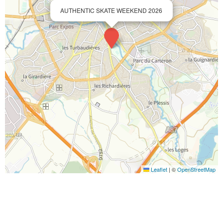
AUTHENTIC SKATE WEEKEND 2026
Leaflet
|
©
OpenStreetMap