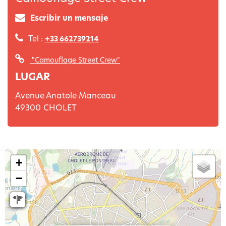
Escribir un mensaje
Tel :
+33 662739214
"Camouflage Street Crew"
LUGAR
Avenue Anatole Manceau
49300
CHOLET
+
−