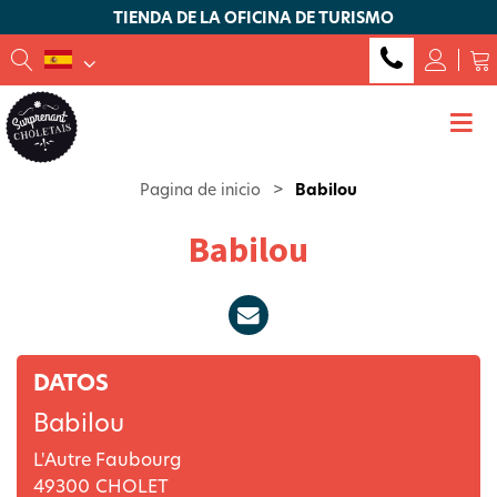
TIENDA DE LA OFICINA DE TURISMO
Pagina de inicio
>
Babilou
Babilou
DATOS
Babilou
L'Autre Faubourg
49300
CHOLET