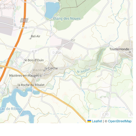
Leaflet
|
©
OpenStreetMap