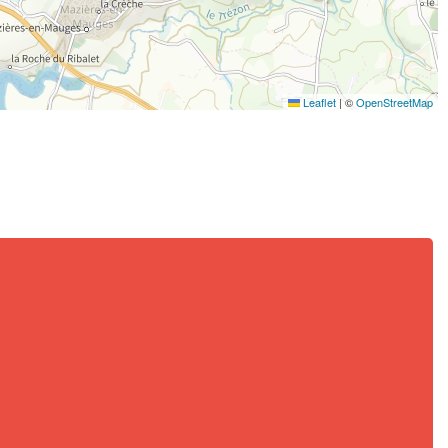
Leaflet
|
©
OpenStreetMap