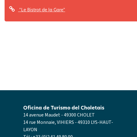
"Le Bistrot de la Gare"
Oficina de Turismo del Choletais
14 avenue Maudet - 49300 CHOLET
14 rue Monnaie, VIHIERS - 49310 LYS-HAUT-
LAYON
Tél :
+33 (0)2 41 49 80 00