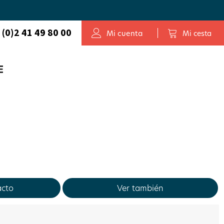
 (0)2 41 49 80 00
Mi cuenta
Mi cesta
E
cto
Ver también