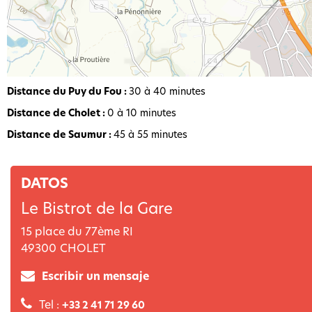
Distance du Puy du Fou :
30 à 40 minutes
Distance de Cholet :
0 à 10 minutes
Distance de Saumur :
45 à 55 minutes
DATOS
Le Bistrot de la Gare
15 place du 77ème RI
49300
CHOLET
Escribir un mensaje
Tel :
+33 2 41 71 29 60