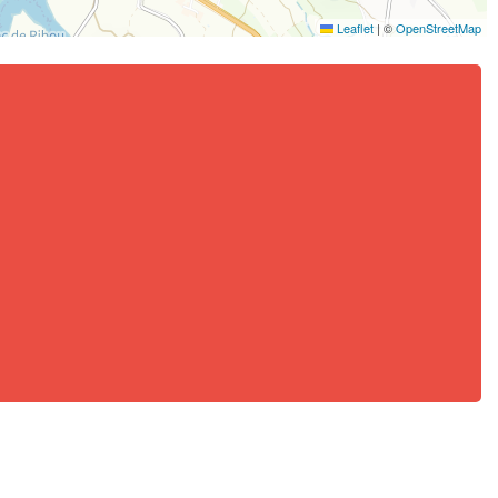
Leaflet
|
©
OpenStreetMap