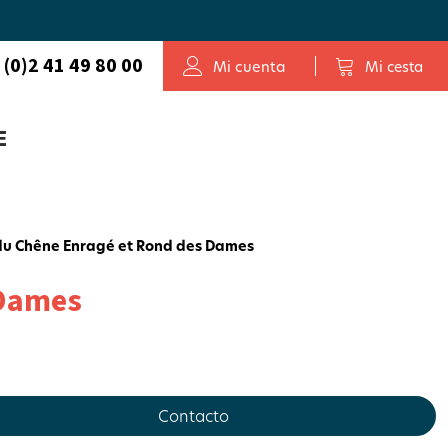
 (0)2 41 49 80 00
Mi cuenta
Mi cesta
E
u Chêne Enragé et Rond des Dames
 Dames
Contacto