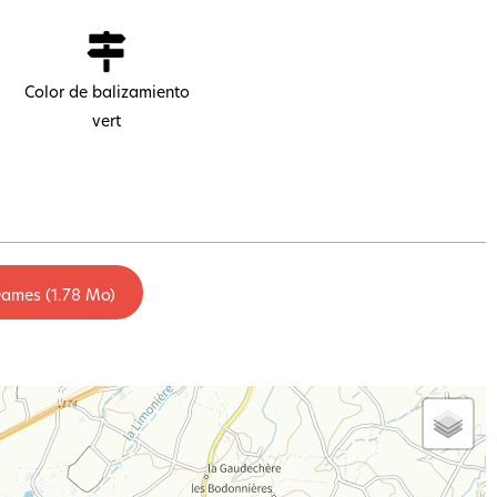
Color de balizamiento
vert
 Dames
(1.78 Mo)