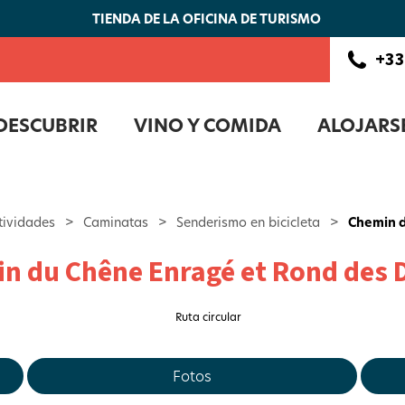
TIENDA DE LA OFICINA DE TURISMO
+33
DESCUBRIR
VINO Y COMIDA
ALOJARS
tividades
>
Caminatas
>
Senderismo en bicicleta
>
Chemin d
n du Chêne Enragé et Rond des
Ruta circular
Fotos