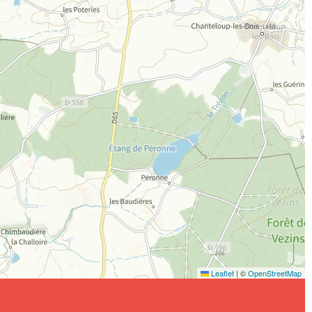
Leaflet
|
©
OpenStreetMap