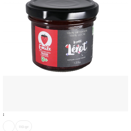
:
110 gr