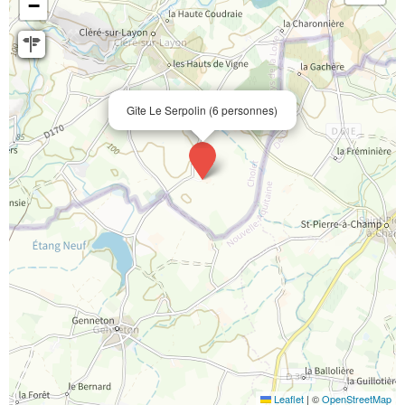
−
Gîte Le Serpolin (6 personnes)
Leaflet
|
©
OpenStreetMap