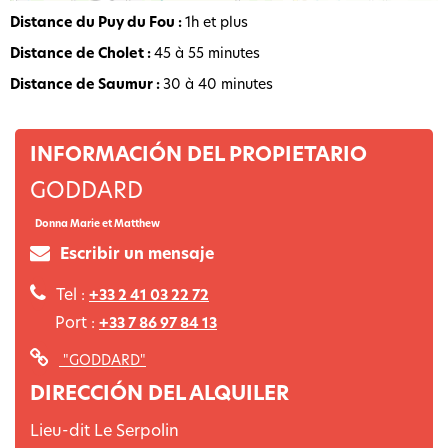
Distance du Puy du Fou :
1h et plus
Distance de Cholet :
45 à 55 minutes
Distance de Saumur :
30 à 40 minutes
INFORMACIÓN DEL PROPIETARIO
GODDARD
Donna Marie et Matthew
Escribir un mensaje
Tel :
+33 2 41 03 22 72
Port :
+33 7 86 97 84 13
"GODDARD"
DIRECCIÓN DEL ALQUILER
Lieu-dit Le Serpolin