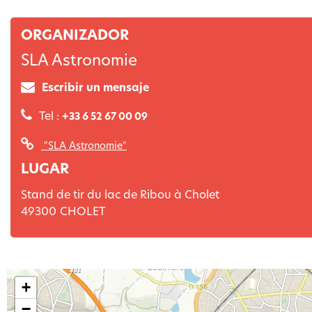
ORGANIZADOR
SLA Astronomie
Escribir un mensaje
Tel :
+33 6 52 67 00 09
"SLA Astronomie"
LUGAR
Stand de tir du lac de Ribou à Cholet
49300
CHOLET
+
−