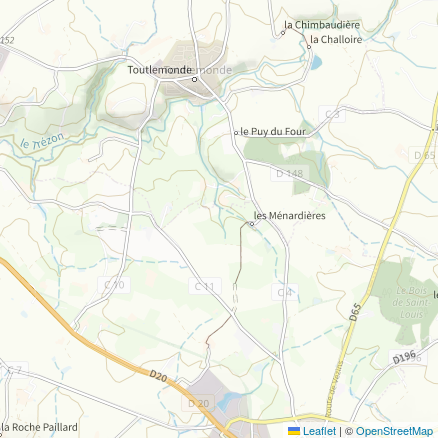
Leaflet
|
©
OpenStreetMap