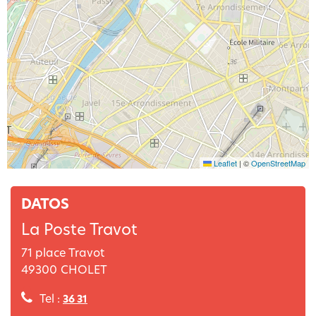
Leaflet
|
©
OpenStreetMap
DATOS
La Poste Travot
71 place Travot
49300
CHOLET
Tel :
36 31