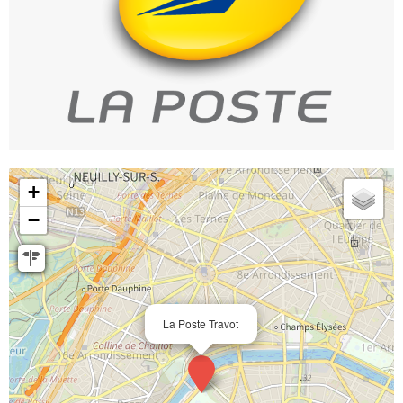
+
−
La Poste Travot