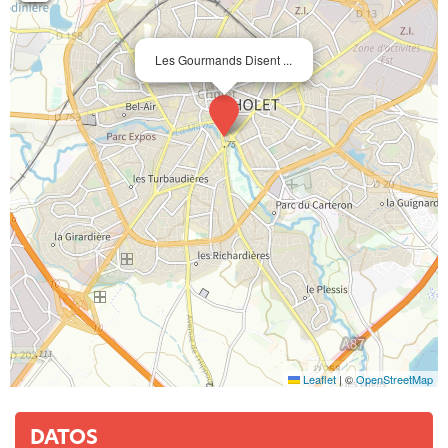
Les Gourmands Disent ...
Leaflet
|
©
OpenStreetMap
DATOS