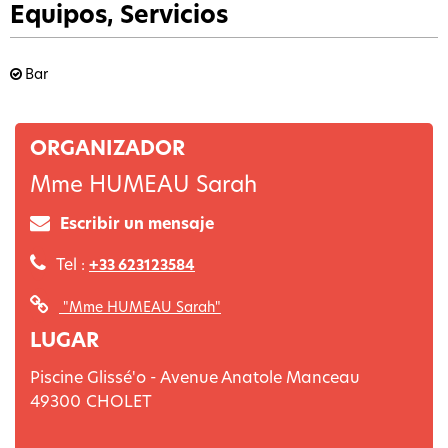
Equipos, Servicios
Bar
ORGANIZADOR
Mme HUMEAU Sarah
Escribir un mensaje
Tel :
+33 623123584
"Mme HUMEAU Sarah"
LUGAR
Piscine Glissé'o - Avenue Anatole Manceau
49300
CHOLET