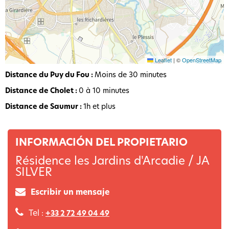
Leaflet
|
©
OpenStreetMap
Distance du Puy du Fou :
Moins de 30 minutes
Distance de Cholet :
0 à 10 minutes
Distance de Saumur :
1h et plus
INFORMACIÓN DEL PROPIETARIO
Résidence les Jardins d'Arcadie / JA
SILVER
Escribir un mensaje
Tel :
+33 2 72 49 04 49