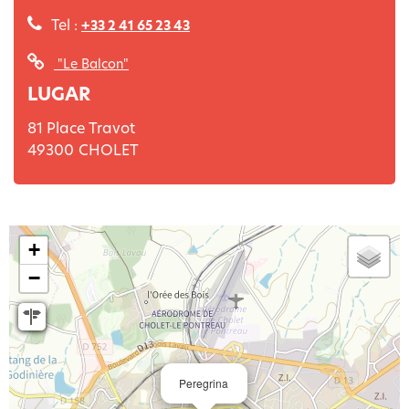
Tel :
+33 2 41 65 23 43
"Le Balcon"
LUGAR
81 Place Travot
49300
CHOLET
+
−
Peregrina