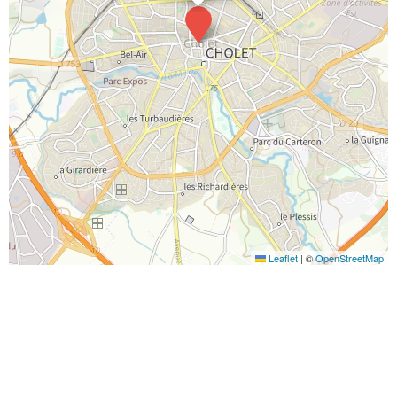
Leaflet
|
©
OpenStreetMap