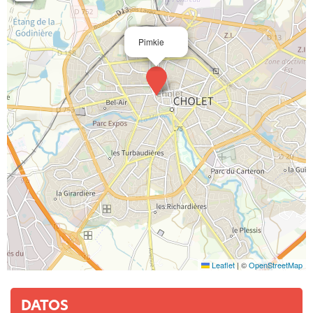
Pimkie
Leaflet
|
©
OpenStreetMap
DATOS