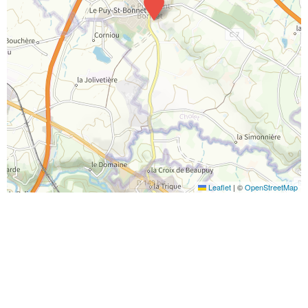
Leaflet
|
©
OpenStreetMap