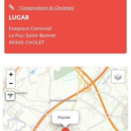
"Conservatoire du Choletais"
LUGAR
Eswpace Convivial
Le Puy-Saint-Bonnet
49300
CHOLET
+
−
Popular