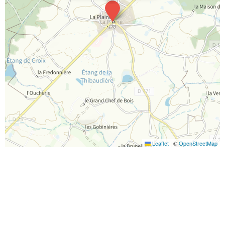
Leaflet
|
©
OpenStreetMap