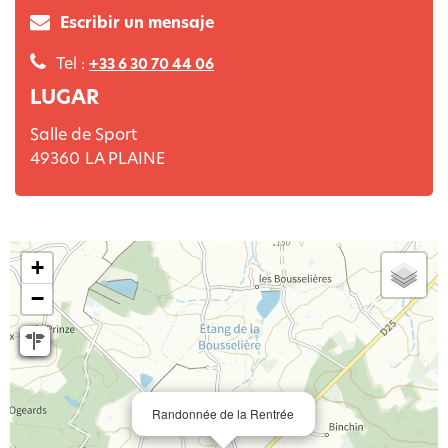
Escribir un mensaje
Tel :
+33 6 30 70 44 06
LUGAR
Salle de Sport
49360
LA PLAINE
+
−
Randonnée de la Rentrée