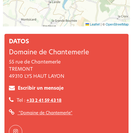
Leaflet
|
©
OpenStreetMap
DATOS
Domaine de Chantemerle
55 rue de Chantemerle
TREMONT
49310
LYS HAUT LAYON
Escribir un mensaje
Tel :
+33 2 41 59 43 18
"Domaine de Chantemerle"