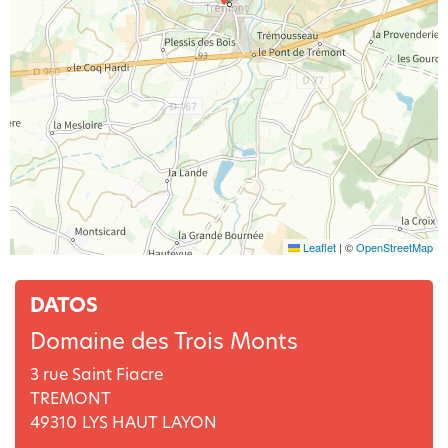
Leaflet
|
©
OpenStreetMap
DATOS
Domaine des Trois Monts
3 rue Saint Fiacre
TREMONT
49310
LYS HAUT LAYON