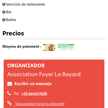
Servicios de restaurante
Bar
Baños
Precios
Moyens de paiement :
ORGANIZADOR
Association Foyer La Bayard
Escribir un mensaje
Tel :
+33 664617658
"Association Foyer La Bayard"