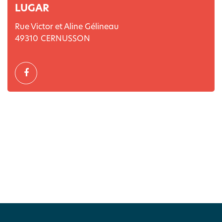
LUGAR
Rue Victor et Aline Gélineau
49310
CERNUSSON