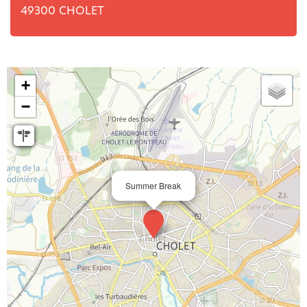
49300
CHOLET
+
−
Summer Break