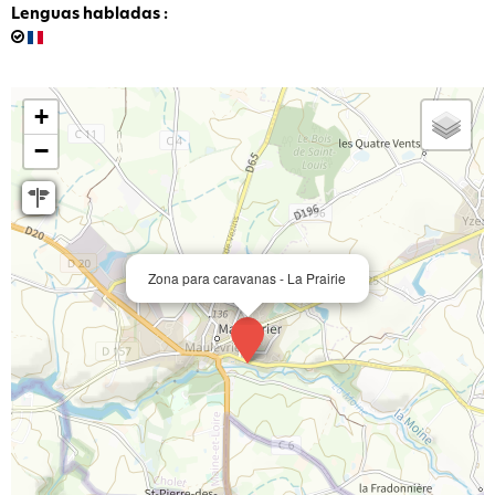
Lenguas habladas
:
+
−
Zona para caravanas - La Prairie