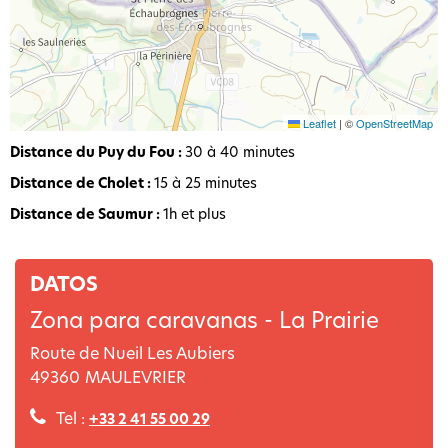
Leaflet
|
©
OpenStreetMap
Distance du Puy du Fou :
30 à 40 minutes
Distance de Cholet :
15 à 25 minutes
Distance de Saumur :
1h et plus
DATOS
Zona para caravanas - La Prairie
Route de Nueil Les Aubiers
49360
MAULEVRIER
Tel :
+33 2 41 55 00 29